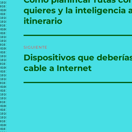
anterior:
entradas
quieres y la inteligencia 
itinerario
SIGUIENTE
Dispositivos que debería
Entrada
siguiente:
cable a Internet