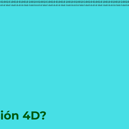
e
sión 4D?