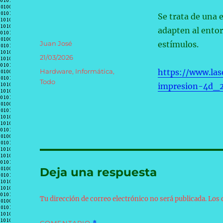
Se trata de una 
adapten al ento
Autor
Juan José
estímulos.
Publicado
21/03/2026
el
Categorías
Hardware
,
Informática
,
https://www.las
Todo
impresion-4d_
Deja una respuesta
Tu dirección de correo electrónico no será publicada.
Los 