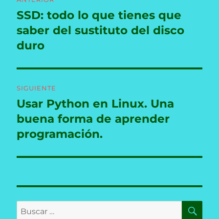
de
SSD: todo lo que tienes que
Entrada
anterior:
saber del sustituto del disco
entradas
duro
SIGUIENTE
Usar Python en Linux. Una
Entrada
siguiente:
buena forma de aprender
programación.
BU
Buscar