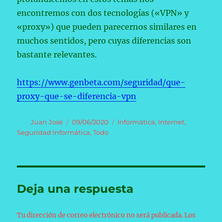
encontremos con dos tecnologías («VPN» y
«proxy») que pueden parecernos similares en
muchos sentidos, pero cuyas diferencias son
bastante relevantes.
https://www.genbeta.com/seguridad/que-
proxy-que-se-diferencia-vpn
Autor
Publicado
Categorías
Juan José
09/06/2020
Informática
,
Internet
,
el
Seguridad Informática
,
Todo
Deja una respuesta
Tu dirección de correo electrónico no será publicada.
Los