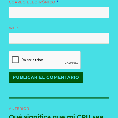
CORREO ELECTRÓNICO
*
WEB
Navegación
ANTERIOR
de
Qué significa que mi CPU sea
Entrada