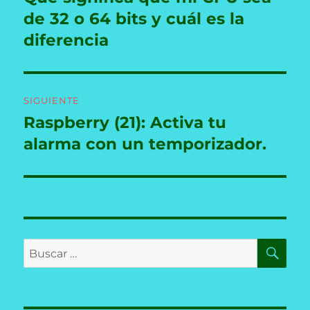
anterior:
de 32 o 64 bits y cuál es la
entradas
diferencia
SIGUIENTE
Raspberry (21): Activa tu
Entrada
siguiente:
alarma con un temporizador.
BU
Buscar
por: