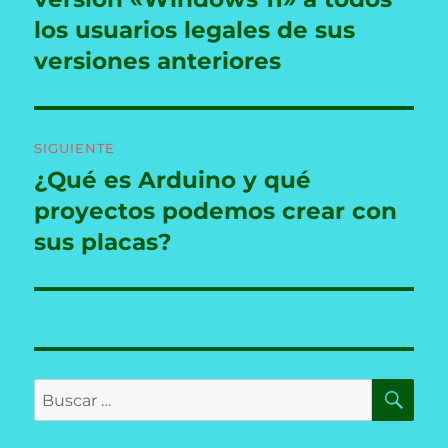
entradas
los usuarios legales de sus
versiones anteriores
SIGUIENTE
¿Qué es Arduino y qué
Entrada
siguiente:
proyectos podemos crear con
sus placas?
BU
Buscar
por: