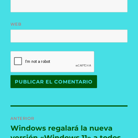
WEB
Navegación
ANTERIOR
de
Windows regalará la nueva
Entrada
anterior:
versión «Windows 11» a todos