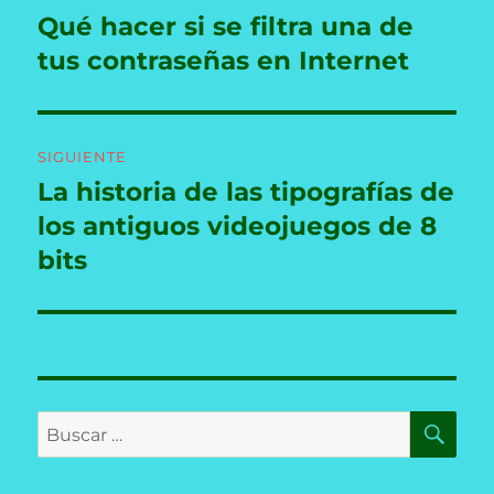
de
Qué hacer si se filtra una de
Entrada
anterior:
tus contraseñas en Internet
entradas
SIGUIENTE
La historia de las tipografías de
Entrada
siguiente:
los antiguos videojuegos de 8
bits
BU
Buscar
por: