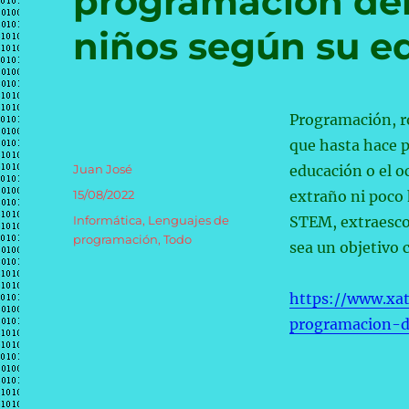
programación deb
niños según su e
Programación, r
que hasta hace p
Autor
Juan José
educación o el o
Publicado
15/08/2022
extraño ni poco 
el
Categorías
Informática
,
Lenguajes de
STEM, extraesco
programación
,
Todo
sea un objetivo c
https://www.xa
programacion-d