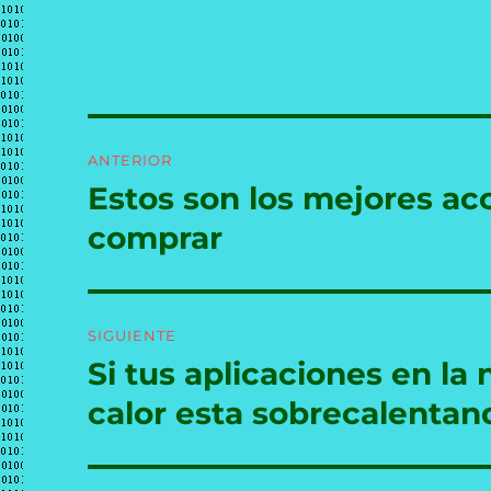
Navegación
ANTERIOR
de
Estos son los mejores ac
Entrada
anterior:
entradas
comprar
SIGUIENTE
Si tus aplicaciones en la 
Entrada
siguiente:
calor esta sobrecalentan