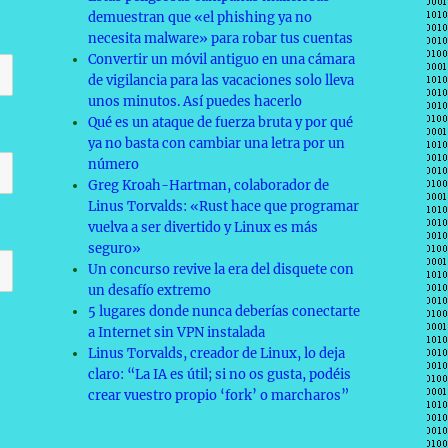
demuestran que «el phishing ya no
necesita malware» para robar tus cuentas
Convertir un móvil antiguo en una cámara
de vigilancia para las vacaciones solo lleva
unos minutos. Así puedes hacerlo
Qué es un ataque de fuerza bruta y por qué
ya no basta con cambiar una letra por un
número
Greg Kroah-Hartman, colaborador de
Linus Torvalds: «Rust hace que programar
vuelva a ser divertido y Linux es más
seguro»
Un concurso revive la era del disquete con
un desafío extremo
5 lugares donde nunca deberías conectarte
a Internet sin VPN instalada
Linus Torvalds, creador de Linux, lo deja
claro: “La IA es útil; si no os gusta, podéis
crear vuestro propio ‘fork’ o marcharos”