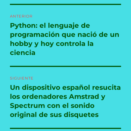
Navegación
ANTERIOR
de
Python: el lenguaje de
Entrada
anterior:
programación que nació de un
entradas
hobby y hoy controla la
ciencia
SIGUIENTE
Un dispositivo español resucita
Entrada
siguiente:
los ordenadores Amstrad y
Spectrum con el sonido
original de sus disquetes