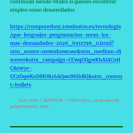
continúan siendo vitales si quieres encontrar
empleo como desarrollador.
https://computerhoy.20minutos.es/tecnologia
/que-lenguajes-programacion-seran-los-
mas-demandados-2026_6911796_0.html?
utm_source=newsshowcase&utm_medium=di
scover&utm_campaign=CCwqGQgwKhAIACoH
CAow5e-
UCzDqwKoDMOKr6AQw0MShBQ&utm_conten
t=bullets
Autor
Publicado
Categorías
Juan José
25/01/2026
Informática
,
Lenguajes de
el
programación
,
Todo