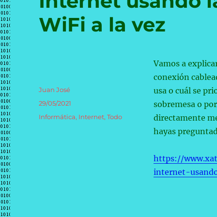
Internet usando 
WiFi a la vez
Vamos a explicar
conexión cablead
Autor
Juan José
usa o cuál se pri
Publicado
29/05/2021
sobremesa o port
el
Categorías
Informática
,
Internet
,
Todo
directamente me
hayas preguntado
https://www.xa
internet-usand