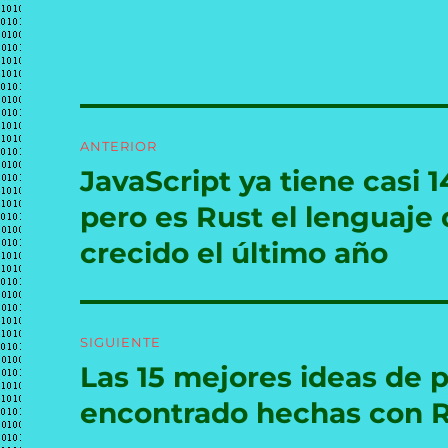
Navegación
ANTERIOR
de
JavaScript ya tiene casi 
Entrada
anterior:
entradas
pero es Rust el lenguaj
crecido el último año
SIGUIENTE
Las 15 mejores ideas de
Entrada
siguiente:
encontrado hechas con R