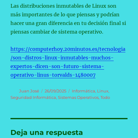
Las distribuciones inmutables de Linux son
más importantes de lo que piensas y podrían
hacer una gran diferencia en tu decisión final si
piensas cambiar de sistema operativo.
https://computerhoy.20minutos.es/tecnologia
/son-distros-linux-inmutables-muchos-
expertos-dicen-son-futuro-sistema-
operativo-linus-torvalds-1480007
Autor
Publicado
Categorías
Juan José
26/09/2025
Informática
,
Linux
,
el
Seguridad Informática
,
Sistemas Operativos
,
Todo
Deja una respuesta