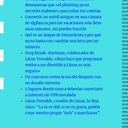
demuestran que «el phishing ya no
necesita malware» para robar tus cuentas
Convertir un móvil antiguo en una cámara
de vigilancia para las vacaciones solo lleva
unos minutos. Así puedes hacerlo
Qué es un ataque de fuerza bruta y por qué
ya no basta con cambiar una letra por un
número
Greg Kroah-Hartman, colaborador de
Linus Torvalds: «Rust hace que programar
vuelva a ser divertido y Linux es más
seguro»
Un concurso revive la era del disquete con
un desafío extremo
5 lugares donde nunca deberías conectarte
a Internet sin VPN instalada
Linus Torvalds, creador de Linux, lo deja
claro: “La IA es útil; si no os gusta, podéis
crear vuestro propio ‘fork’ o marcharos”