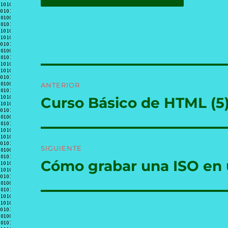
Navegación
ANTERIOR
de
Curso Básico de HTML (5)
Entrada
anterior:
entradas
SIGUIENTE
Cómo grabar una ISO en
Entrada
siguiente: