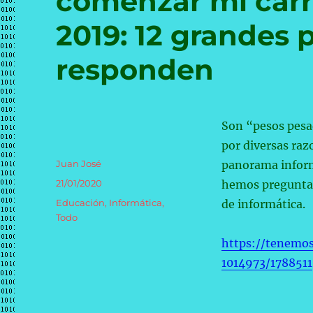
comenzar mi carr
2019: 12 grandes 
responden
Son “pesos pesad
por diversas ra
Autor
Juan José
panorama informá
Publicado
21/01/2020
hemos preguntado
el
Categorías
Educación
,
Informática
,
de informática.
Todo
https://tenemos
1014973/1788511