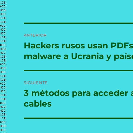
Navegación
ANTERIOR
de
Hackers rusos usan PDFs
Entrada
anterior:
entradas
malware a Ucrania y país
SIGUIENTE
3 métodos para acceder a
Entrada
siguiente:
cables