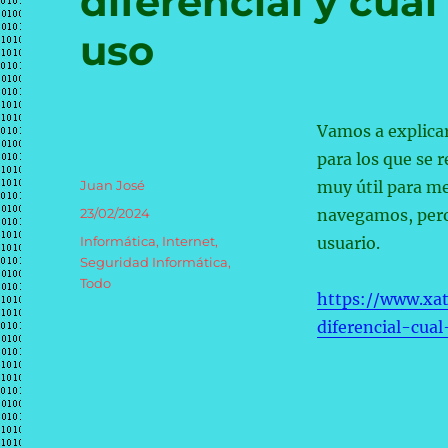
diferencial y cuá
uso
Vamos a explicar
para los que se 
Autor
Juan José
muy útil para me
Publicado
23/02/2024
navegamos, pero 
el
Categorías
Informática
,
Internet
,
usuario.
Seguridad Informática
,
Todo
https://www.xa
diferencial-cua