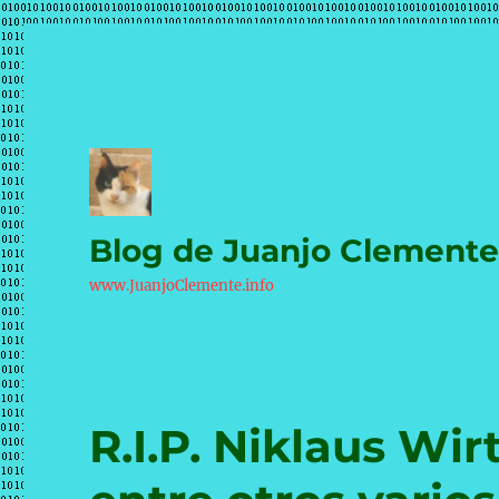
Blog de Juanjo Clement
www.JuanjoClemente.info
R.I.P. Niklaus Wir