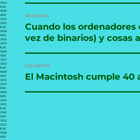
Navegación
ANTERIOR
de
Cuando los ordenadores e
Entrada
anterior:
entradas
vez de binarios) y cosas 
SIGUIENTE
El Macintosh cumple 40 
Entrada
siguiente: