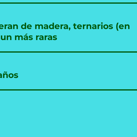
ran de madera, ternarios (en
aun más raras
años