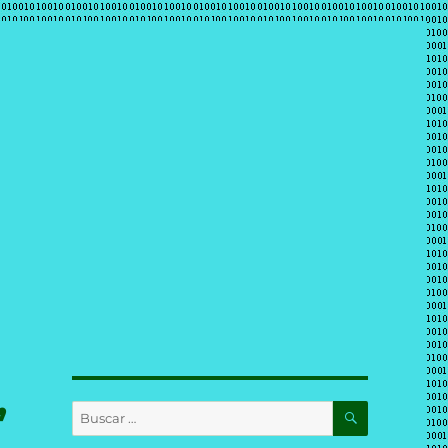
,
BUSCAR
Buscar
por: