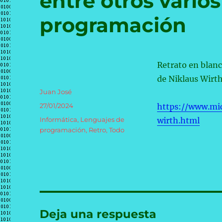
entre otros vario
programación
Retrato en blan
de Niklaus Wirth
Autor
Juan José
Publicado
27/01/2024
https://www.mic
el
Categorías
Informática
,
Lenguajes de
wirth.html
programación
,
Retro
,
Todo
Deja una respuesta