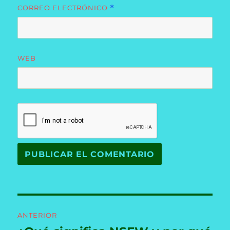
CORREO ELECTRÓNICO
*
WEB
Navegación
ANTERIOR
de