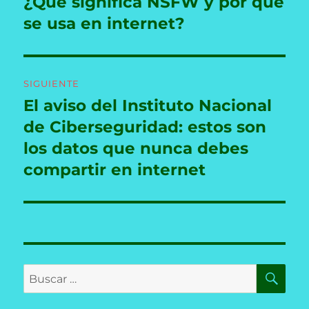
¿Qué significa NSFW y por qué
Entrada
anterior:
se usa en internet?
entradas
SIGUIENTE
El aviso del Instituto Nacional
Entrada
siguiente:
de Ciberseguridad: estos son
los datos que nunca debes
compartir en internet
BU
Buscar
por: