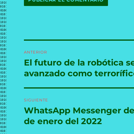
Navegación
ANTERIOR
de
El futuro de la robótica 
Entrada
anterior:
entradas
avanzado como terrorífic
SIGUIENTE
WhatsApp Messenger dejar
Entrada
siguiente:
de enero del 2022