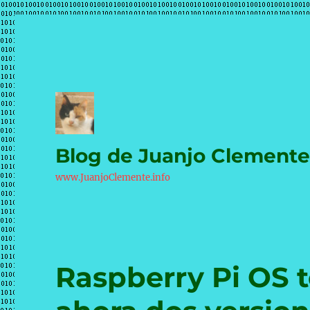
Blog de Juanjo Clement
www.JuanjoClemente.info
Raspberry Pi OS t