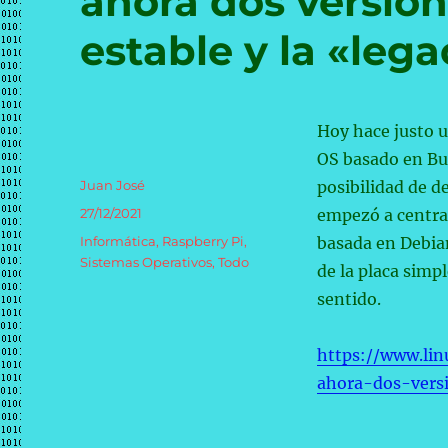
ahora dos version
estable y la «leg
Hoy hace justo u
OS basado en Bu
Autor
Juan José
posibilidad de d
Publicado
27/12/2021
empezó a centrar
el
Categorías
Informática
,
Raspberry Pi
,
basada en Debian
Sistemas Operativos
,
Todo
de la placa simp
sentido.
https://www.lin
ahora-dos-versi