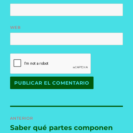
WEB
Navegación
ANTERIOR
de
Saber qué partes componen
Entrada