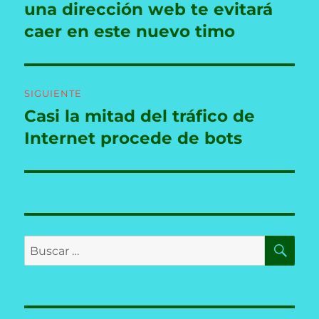
anterior:
una dirección web te evitará
entradas
caer en este nuevo timo
SIGUIENTE
Casi la mitad del tráfico de
Entrada
siguiente:
Internet procede de bots
BU
Buscar
por: