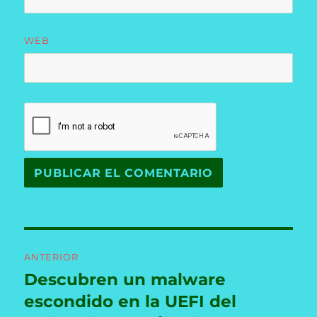
WEB
Navegación
ANTERIOR
de
Descubren un malware
Entrada
anterior:
escondido en la UEFI del
entradas