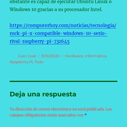
obstante es capaz de ejecutar Ubuntu Linux o
Windows 10 gracias a su procesador Intel.
https://computerhoy.com/noticias/tecnologia/
rock-pi-x-compatible-windows-10-serio-
rival-raspberry-pi-731645
Autor
Publicado
Categorías
Juan José
31/10/2020
Hardware
,
Informática
,
el
Raspberry Pi
,
Todo
Deja una respuesta
Tu dirección de correo electrónico no será publicada.
Los
campos obligatorios están marcados con
*