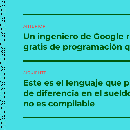
Navegación
ANTERIOR
de
Un ingeniero de Google r
Entrada
anterior:
entradas
gratis de programación q
SIGUIENTE
Este es el lenguaje que
Entrada
siguiente:
de diferencia en el suel
no es compilable