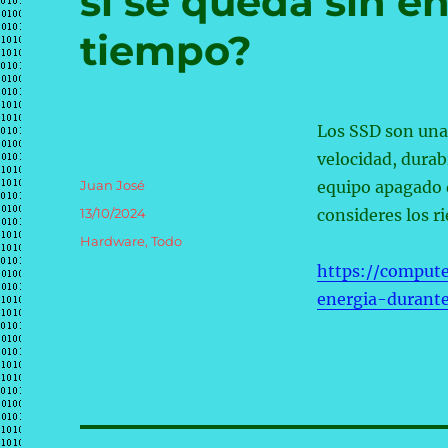
si se queda sin 
tiempo?
Los SSD son una
velocidad, durab
Autor
Juan José
equipo apagado 
Publicado
13/10/2024
consideres los ri
el
Categorías
Hardware
,
Todo
https://comput
energia-duran