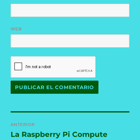
WEB
Navegación
ANTERIOR
de
La Raspberry Pi Compute
Entrada