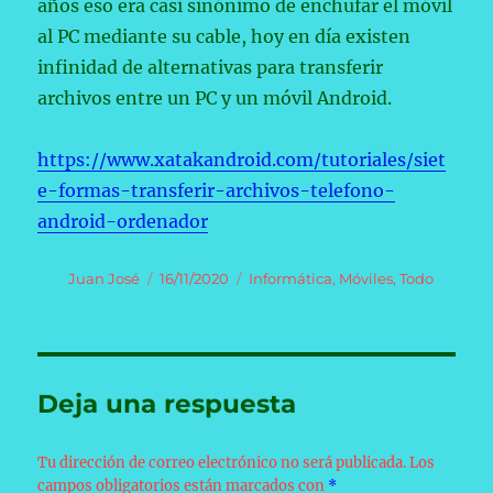
años eso era casi sinónimo de enchufar el móvil
al PC mediante su cable, hoy en día existen
infinidad de alternativas para transferir
archivos entre un PC y un móvil Android.
https://www.xatakandroid.com/tutoriales/siet
e-formas-transferir-archivos-telefono-
android-ordenador
Autor
Publicado
Categorías
Juan José
16/11/2020
Informática
,
Móviles
,
Todo
el
Deja una respuesta
Tu dirección de correo electrónico no será publicada.
Los
campos obligatorios están marcados con
*