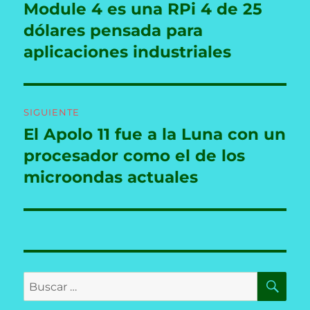
anterior:
Module 4 es una RPi 4 de 25
entradas
dólares pensada para
aplicaciones industriales
SIGUIENTE
El Apolo 11 fue a la Luna con un
Entrada
siguiente:
procesador como el de los
microondas actuales
BU
Buscar
por: