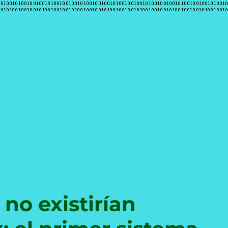
e
 no existirían