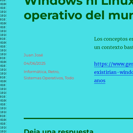
Windows ni Linux
operativo del mu
Los conceptos e
un contexto bas
Autor
Juan José
Publicado
04/06/2025
https://www.ge
el
Categorías
Informática
,
Retro
,
existirian-win
Sistemas Operativos
,
Todo
anos
Deja una respuesta