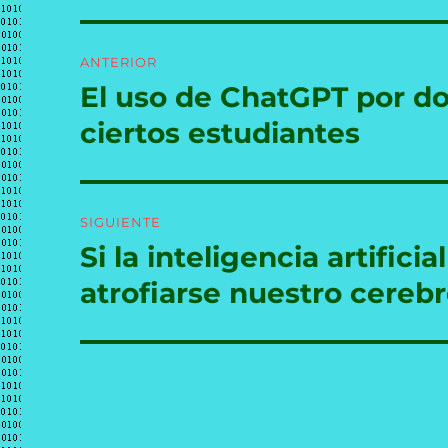
Navegación
ANTERIOR
de
El uso de ChatGPT por d
Entrada
anterior:
entradas
ciertos estudiantes
SIGUIENTE
Si la inteligencia artific
Entrada
siguiente:
atrofiarse nuestro cereb