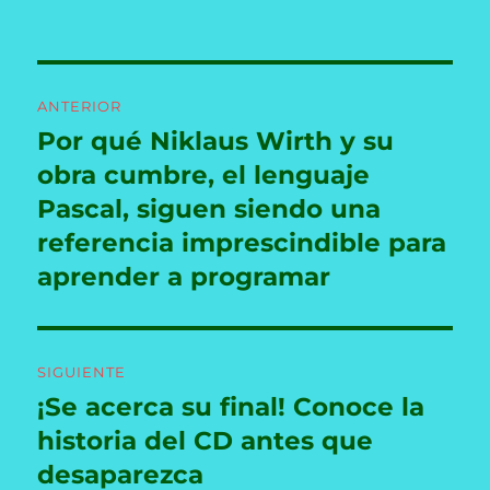
Navegación
ANTERIOR
de
Por qué Niklaus Wirth y su
Entrada
anterior:
obra cumbre, el lenguaje
entradas
Pascal, siguen siendo una
referencia imprescindible para
aprender a programar
SIGUIENTE
¡Se acerca su final! Conoce la
Entrada
siguiente:
historia del CD antes que
desaparezca