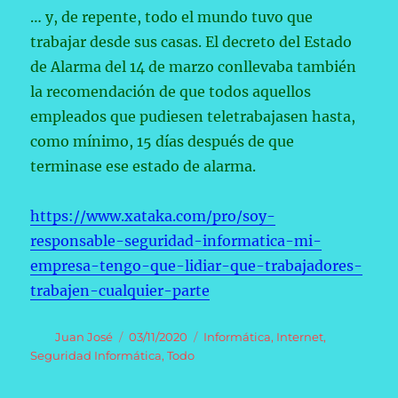
… y, de repente, todo el mundo tuvo que
trabajar desde sus casas. El decreto del Estado
de Alarma del 14 de marzo conllevaba también
la recomendación de que todos aquellos
empleados que pudiesen teletrabajasen hasta,
como mínimo, 15 días después de que
terminase ese estado de alarma.
https://www.xataka.com/pro/soy-
responsable-seguridad-informatica-mi-
empresa-tengo-que-lidiar-que-trabajadores-
trabajen-cualquier-parte
Autor
Publicado
Categorías
Juan José
03/11/2020
Informática
,
Internet
,
el
Seguridad Informática
,
Todo