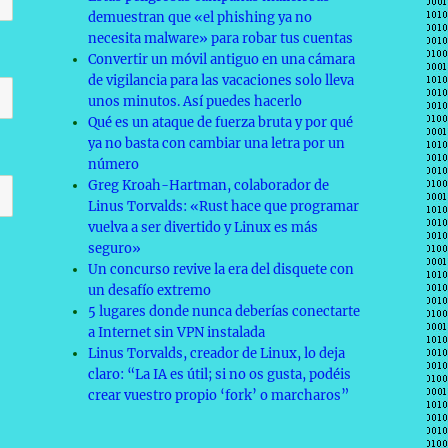
demuestran que «el phishing ya no
necesita malware» para robar tus cuentas
Convertir un móvil antiguo en una cámara
de vigilancia para las vacaciones solo lleva
unos minutos. Así puedes hacerlo
Qué es un ataque de fuerza bruta y por qué
ya no basta con cambiar una letra por un
número
Greg Kroah-Hartman, colaborador de
Linus Torvalds: «Rust hace que programar
vuelva a ser divertido y Linux es más
seguro»
Un concurso revive la era del disquete con
un desafío extremo
5 lugares donde nunca deberías conectarte
a Internet sin VPN instalada
Linus Torvalds, creador de Linux, lo deja
claro: “La IA es útil; si no os gusta, podéis
crear vuestro propio ‘fork’ o marcharos”