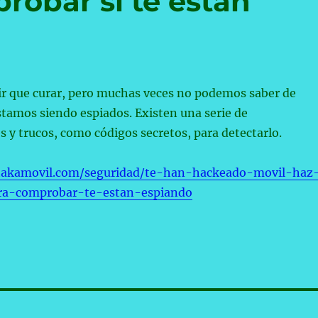
robar si te están
ir que curar, pero muchas veces no podemos saber de
stamos siendo espiados. Existen una serie de
y trucos, como códigos secretos, para detectarlo.
takamovil.com/seguridad/te-han-hackeado-movil-haz
ra-comprobar-te-estan-espiando