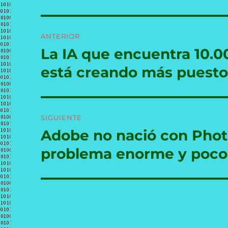
Navegación
ANTERIOR
de
La IA que encuentra 10.0
Entrada
anterior:
entradas
está creando más puesto
SIGUIENTE
Adobe no nació con Phot
Entrada
siguiente:
problema enorme y poco 