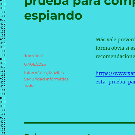
prueba para comp
espiando
Más vale preven
forma obvia si e
Autor
Juan José
recomendaciones 
Publicado
07/06/2026
el
Categorías
Informática
,
Móviles
,
https://www.xa
Seguridad Informática
,
esta-prueba-pa
Todo