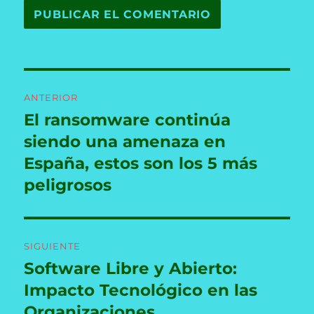
Navegación
ANTERIOR
de
El ransomware continúa
Entrada
anterior:
siendo una amenaza en
entradas
España, estos son los 5 más
peligrosos
SIGUIENTE
Software Libre y Abierto:
Entrada
siguiente:
Impacto Tecnológico en las
Organizaciones