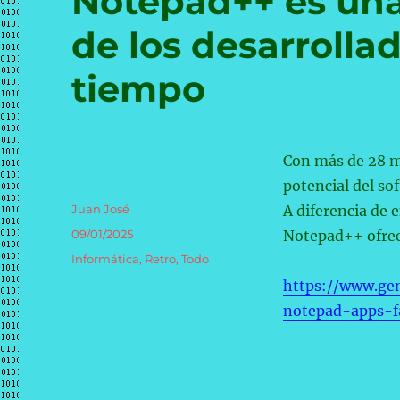
Notepad++ es una 
de los desarrollad
tiempo
Con más de 28 m
potencial del sof
Autor
Juan José
A diferencia de 
Publicado
09/01/2025
Notepad++ ofrec
el
Categorías
Informática
,
Retro
,
Todo
https://www.gen
notepad-apps-fa