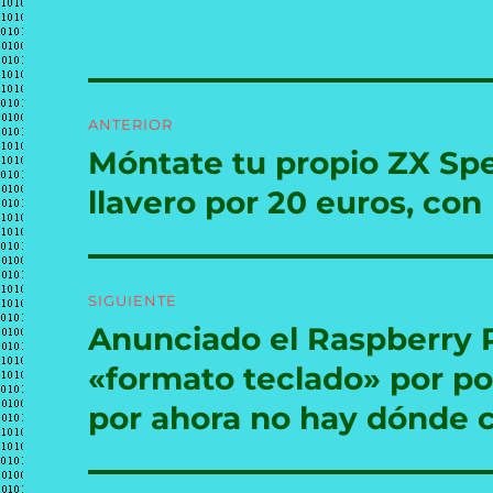
Navegación
ANTERIOR
de
Móntate tu propio ZX Sp
Entrada
anterior:
entradas
llavero por 20 euros, co
SIGUIENTE
Anunciado el Raspberry 
Entrada
siguiente:
«formato teclado» por p
por ahora no hay dónde 