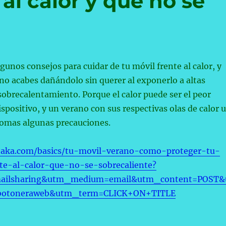
 al calor y que no se
gunos consejos para cuidar de tu móvil frente al calor, y
no acabes dañándolo sin querer al exponerlo a altas
obrecalentamiento. Porque el calor puede ser el peor
spositivo, y un verano con sus respectivas olas de calor 
tomas algunas precauciones.
taka.com/basics/tu-movil-verano-como-proteger-tu-
nte-al-calor-que-no-se-sobrecaliente?
ailsharing&utm_medium=email&utm_content=POST&
botoneraweb&utm_term=CLICK+ON+TITLE