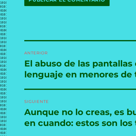
Navegación
ANTERIOR
de
El abuso de las pantallas
Entrada
anterior:
entradas
lenguaje en menores de 
SIGUIENTE
Aunque no lo creas, es bu
Entrada
siguiente:
en cuando: estos son los