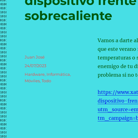
dispositivo frente
sobrecaliente
Vamos a darte al
que este verano 
Autor
Juan José
temperaturas o s
Publicado
24/07/2023
enemigo de tu di
el
Categorías
Hardware
,
Informática
,
problema si no 
Móviles
,
Todo
https://www.xa
dispositivo-fre
utm_source=em
tm_campaign=