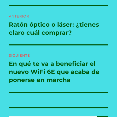
Navegación
ANTERIOR
de
Ratón óptico o láser: ¿tienes
Entrada
anterior:
claro cuál comprar?
entradas
SIGUIENTE
En qué te va a beneficiar el
Entrada
siguiente:
nuevo WiFi 6E que acaba de
ponerse en marcha