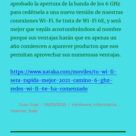
aprobado la apertura de la banda de los 6 GHz
para cedérsela a una nueva versión de nuestras
conexiones Wi-Fi. Se trata de Wi-Fi 6E, y será
mejor que vayáis acostumbrándoos al nombre
porque sus ventajas harán que en apenas un
año comiencen a aparecer productos que nos
permitan aprovechar sus numerosas ventajas.
https://www.xataka.com/moviles/tu-wi-fi-
sera-rapida-mejor-2021-camino-6-ghz-
redes-wi-fi-6e-ha-comenzado
Autor
Publicado
Categorías
Juan José
06/05/2020
Hardware
,
Informática
,
el
Internet
,
Todo