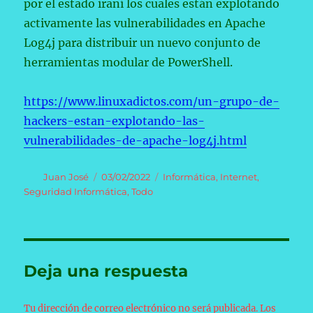
por el estado iraní los cuales están explotando
activamente las vulnerabilidades en Apache
Log4j para distribuir un nuevo conjunto de
herramientas modular de PowerShell.
https://www.linuxadictos.com/un-grupo-de-
hackers-estan-explotando-las-
vulnerabilidades-de-apache-log4j.html
Autor
Publicado
Categorías
Juan José
03/02/2022
Informática
,
Internet
,
el
Seguridad Informática
,
Todo
Deja una respuesta
Tu dirección de correo electrónico no será publicada.
Los