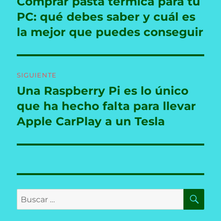
Comprar pasta térmica para tu
Entrada
anterior:
PC: qué debes saber y cuál es
entradas
la mejor que puedes conseguir
SIGUIENTE
Una Raspberry Pi es lo único
Entrada
siguiente:
que ha hecho falta para llevar
Apple CarPlay a un Tesla
BU
Buscar
por: