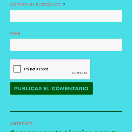
CORREO ELECTRÓNICO
*
WEB
Navegación
ANTERIOR
de