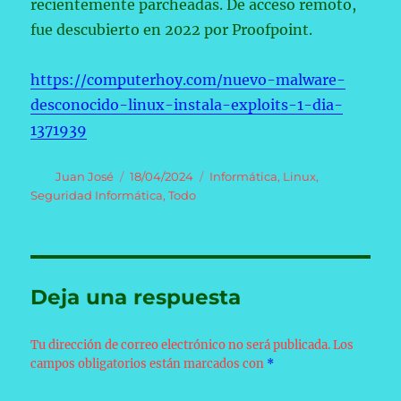
recientemente parcheadas. De acceso remoto,
fue descubierto en 2022 por Proofpoint.
https://computerhoy.com/nuevo-malware-
desconocido-linux-instala-exploits-1-dia-
1371939
Autor
Publicado
Categorías
Juan José
18/04/2024
Informática
,
Linux
,
el
Seguridad Informática
,
Todo
Deja una respuesta
Tu dirección de correo electrónico no será publicada.
Los
campos obligatorios están marcados con
*