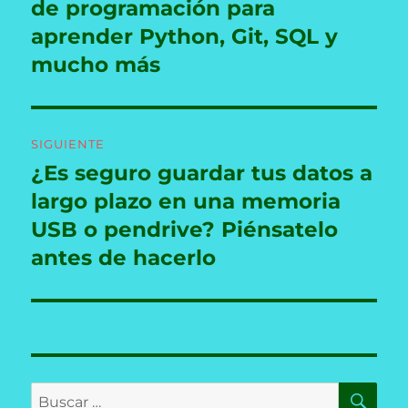
de programación para
aprender Python, Git, SQL y
mucho más
SIGUIENTE
¿Es seguro guardar tus datos a
Entrada
siguiente:
largo plazo en una memoria
USB o pendrive? Piénsatelo
antes de hacerlo
BU
Buscar