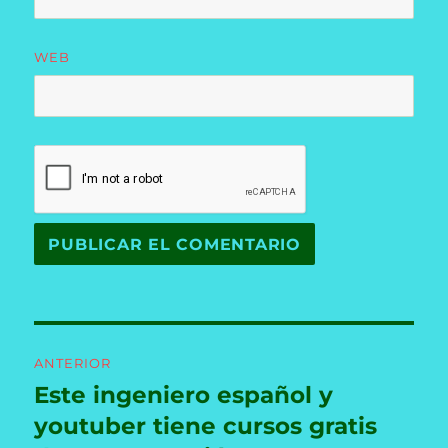
WEB
Navegación
ANTERIOR
de
Este ingeniero español y
Entrada
anterior:
youtuber tiene cursos gratis
entradas