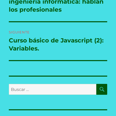
anterior:
ingeniería informática: hablan
entradas
los profesionales
SIGUIENTE
Curso básico de Javascript (2):
Entrada
siguiente:
Variables.
BU
Buscar
por: