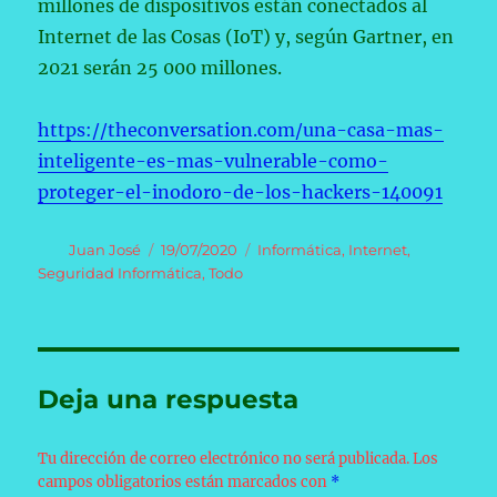
millones de dispositivos están conectados al
Internet de las Cosas (IoT) y, según Gartner, en
2021 serán 25 000 millones.
https://theconversation.com/una-casa-mas-
inteligente-es-mas-vulnerable-como-
proteger-el-inodoro-de-los-hackers-140091
Autor
Publicado
Categorías
Juan José
19/07/2020
Informática
,
Internet
,
el
Seguridad Informática
,
Todo
Deja una respuesta
Tu dirección de correo electrónico no será publicada.
Los
campos obligatorios están marcados con
*