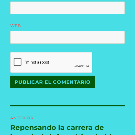
WEB
Navegación
ANTERIOR
de
Repensando la carrera de
Entrada