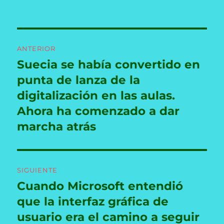
Navegación
ANTERIOR
de
Suecia se había convertido en
Entrada
anterior:
punta de lanza de la
entradas
digitalización en las aulas.
Ahora ha comenzado a dar
marcha atrás
SIGUIENTE
Cuando Microsoft entendió
Entrada
siguiente:
que la interfaz gráfica de
usuario era el camino a seguir