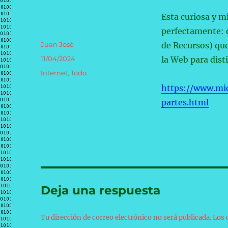
Esta curiosa y m
perfectamente: 
Autor
Juan José
de Recursos) que
Publicado
11/04/2024
la Web para dist
el
Categorías
Internet
,
Todo
https://www.mic
partes.html
Deja una respuesta
Tu dirección de correo electrónico no será publicada.
Los 