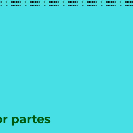
e
r partes