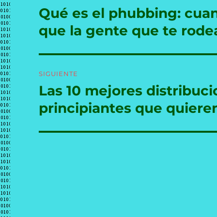
de
Qué es el phubbing: cua
Entrada
anterior:
entradas
que la gente que te rode
SIGUIENTE
Las 10 mejores distribuc
Entrada
siguiente:
principiantes que quier