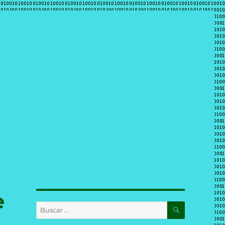
e
BUSCAR
Buscar
por: