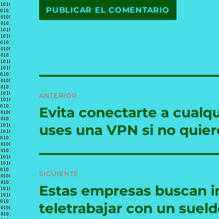
Navegación
ANTERIOR
de
Evita conectarte a cualq
Entrada
anterior:
entradas
uses una VPN si no quie
SIGUIENTE
Estas empresas buscan i
Entrada
siguiente:
teletrabajar con un sueld