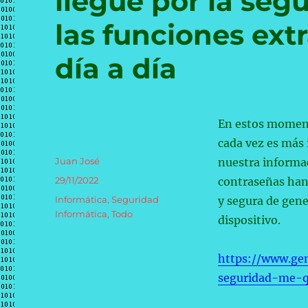
llegué por la seg
las funciones ext
día a día
En estos momento
cada vez es más 
Autor
Juan José
nuestra informac
Publicado
29/11/2022
contraseñas han
el
Categorías
Informática
,
Seguridad
y segura de gene
Informática
,
Todo
dispositivo.
https://www.ge
seguridad-me-q