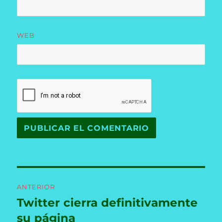
WEB
Navegación
ANTERIOR
de
Twitter cierra definitivamente
Entrada
anterior:
su página
entradas