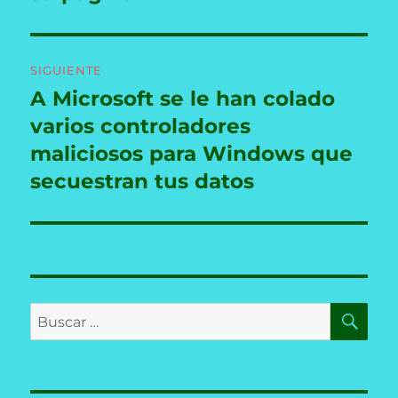
SIGUIENTE
A Microsoft se le han colado
Entrada
siguiente:
varios controladores
maliciosos para Windows que
secuestran tus datos
BU
Buscar
por: