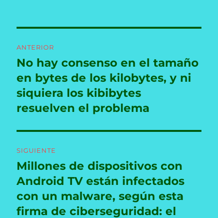
Navegación
ANTERIOR
de
No hay consenso en el tamaño
Entrada
anterior:
en bytes de los kilobytes, y ni
entradas
siquiera los kibibytes
resuelven el problema
SIGUIENTE
Millones de dispositivos con
Entrada
siguiente:
Android TV están infectados
con un malware, según esta
firma de ciberseguridad: el