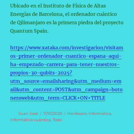
Ubicado en el Instituto de Física de Altas
Energías de Barcelona, el ordenador cuántico
de Qilimanjaro es la primera piedra del proyecto
Quantum Spain.
https://www.xataka.com/investigacion/visitam
os-primer-ordenador-cuantico-espana-aqui-
ha-empezado-carrera-para-tener-nuestros-
propios-30-qubits-2025?
utm_source=emailsharing&utm_medium=em
ail&utm_content=POST&utm_campaign=boto
neraweb&utm_term=CLICK+ON+TITLE
Autor
Publicado
Categorías
Juan José
11/10/2023
Hardware
,
Informática
,
el
Informática cuántica
,
Todo