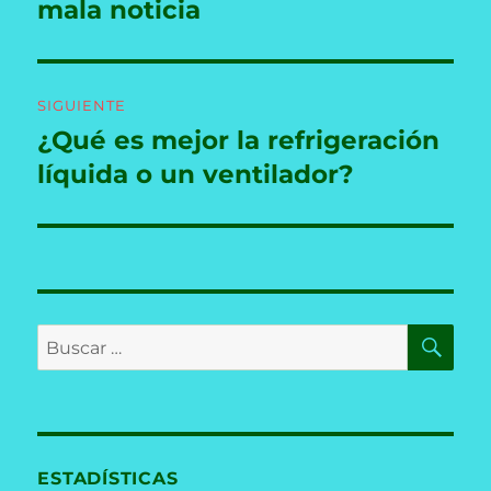
mala noticia
SIGUIENTE
¿Qué es mejor la refrigeración
Entrada
siguiente:
líquida o un ventilador?
BU
Buscar
por:
ESTADÍSTICAS