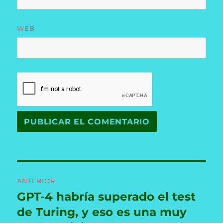
WEB
Navegación
ANTERIOR
de
GPT-4 habría superado el test
Entrada
anterior:
de Turing, y eso es una muy
entradas