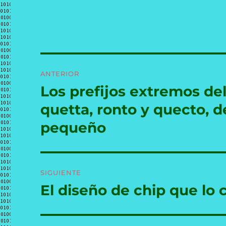
Navegación
ANTERIOR
de
Los prefijos extremos del
Entrada
anterior:
entradas
quetta, ronto y quecto, 
pequeño
SIGUIENTE
El diseño de chip que lo
Entrada
siguiente: