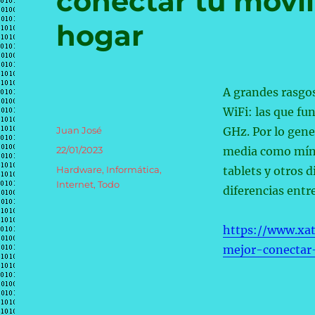
conectar tu móvil
hogar
A grandes rasgos
WiFi: las que fu
Autor
Juan José
GHz. Por lo gen
Publicado
22/01/2023
media como míni
el
Categorías
Hardware
,
Informática
,
tablets y otros 
Internet
,
Todo
diferencias entr
https://www.xa
mejor-conectar