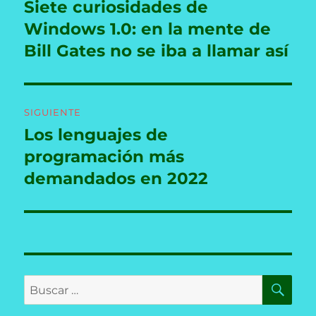
de
Siete curiosidades de
Entrada
anterior:
Windows 1.0: en la mente de
entradas
Bill Gates no se iba a llamar así
SIGUIENTE
Los lenguajes de
Entrada
siguiente:
programación más
demandados en 2022
BU
Buscar
por: