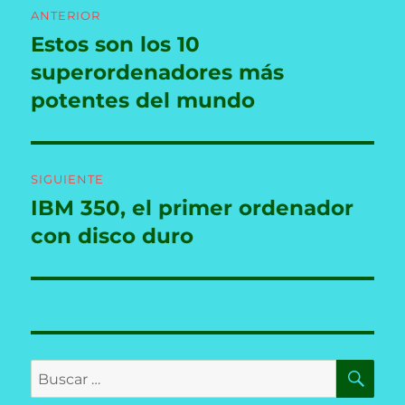
ANTERIOR
de
Estos son los 10
Entrada
anterior:
superordenadores más
entradas
potentes del mundo
SIGUIENTE
IBM 350, el primer ordenador
Entrada
siguiente:
con disco duro
BU
Buscar
por: