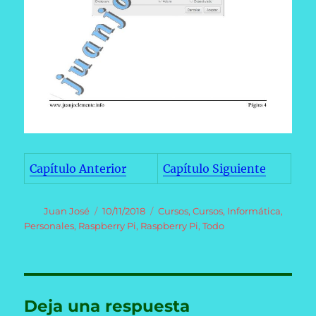
Capítulo Anterior
Capítulo Siguiente
Autor
Publicado
Categorías
Juan José
10/11/2018
Cursos
,
Cursos
,
Informática
,
el
Personales
,
Raspberry Pi
,
Raspberry Pi
,
Todo
Deja una respuesta