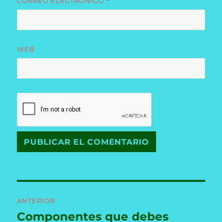
CORREO ELECTRÓNICO
*
WEB
Navegación
ANTERIOR
de
Componentes que debes
Entrada