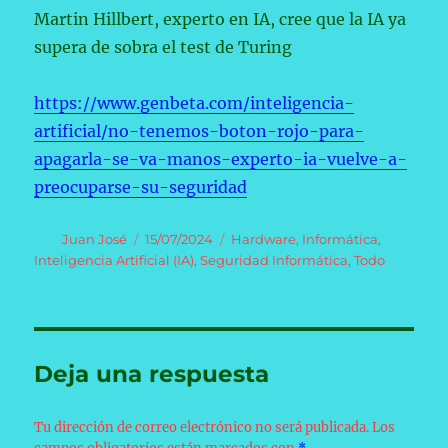
Martin Hillbert, experto en IA, cree que la IA ya
supera de sobra el test de Turing
https://www.genbeta.com/inteligencia-
artificial/no-tenemos-boton-rojo-para-
apagarla-se-va-manos-experto-ia-vuelve-a-
preocuparse-su-seguridad
Autor
Publicado
Categorías
Juan José
15/07/2024
Hardware
,
Informática
,
el
Inteligencia Artificial (IA)
,
Seguridad Informática
,
Todo
Deja una respuesta
Tu dirección de correo electrónico no será publicada.
Los