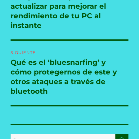
anterior:
actualizar para mejorar el
entradas
rendimiento de tu PC al
instante
SIGUIENTE
Qué es el ‘bluesnarfing’ y
Entrada
siguiente:
cómo protegernos de este y
otros ataques a través de
bluetooth
BU
Buscar