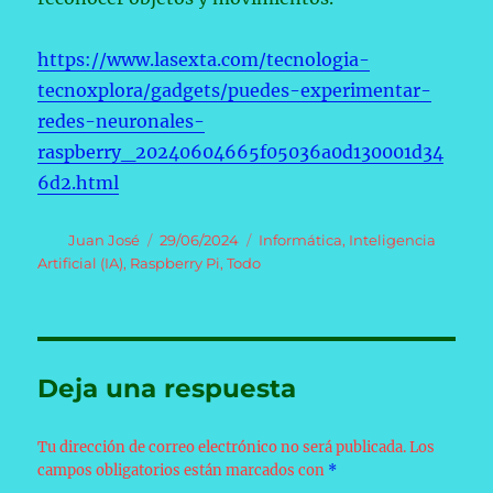
https://www.lasexta.com/tecnologia-
tecnoxplora/gadgets/puedes-experimentar-
redes-neuronales-
raspberry_20240604665f05036a0d130001d34
6d2.html
Autor
Publicado
Categorías
Juan José
29/06/2024
Informática
,
Inteligencia
el
Artificial (IA)
,
Raspberry Pi
,
Todo
Deja una respuesta
Tu dirección de correo electrónico no será publicada.
Los
campos obligatorios están marcados con
*