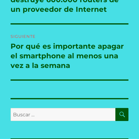
entradas
un proveedor de Internet
SIGUIENTE
Por qué es importante apagar
Entrada
siguiente:
el smartphone al menos una
vez a la semana
BU
Buscar
por: