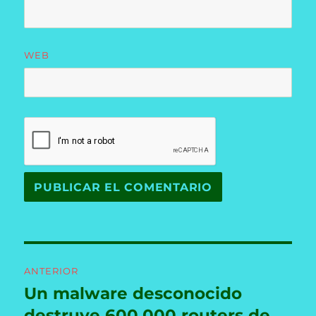
WEB
Navegación
ANTERIOR
de
Un malware desconocido
Entrada
anterior:
destruye 600.000 routers de