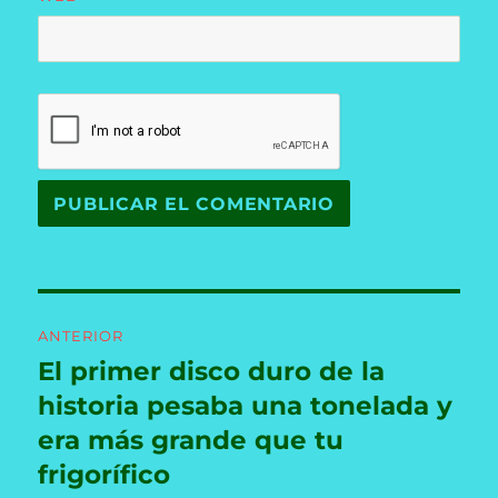
Navegación
ANTERIOR
de
El primer disco duro de la
Entrada
anterior:
historia pesaba una tonelada y
entradas
era más grande que tu
frigorífico