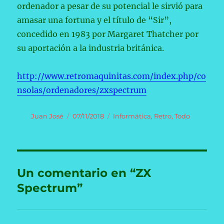
ordenador a pesar de su potencial le sirvió para
amasar una fortuna y el título de “Sir”,
concedido en 1983 por Margaret Thatcher por
su aportación a la industria británica.
http://www.retromaquinitas.com/index.php/co
nsolas/ordenadores/zxspectrum
Autor
Publicado
Categorías
Juan José
07/11/2018
Informática
,
Retro
,
Todo
el
Un comentario en “ZX
Spectrum”