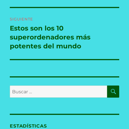
SIGUIENTE
Estos son los 10
Entrada
siguiente:
superordenadores más
potentes del mundo
BU
Buscar
por:
ESTADÍSTICAS