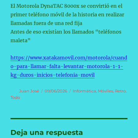
El Motorola DynaTAC 8000x se convirtió en el
primer teléfono móvil de la historia en realizar
llamadas fuera de una red fija
Antes de eso existían los llamados “teléfonos
maleta”
https://www.xatakamovil.com/motorola/cuand
o-para-llamar-falta-levantar-motorola-1-1-
kg-duros-inicios-telefonia-movil
Autor
Publicado
Categorías
Juan José
09/06/2026
Informática
,
Móviles
,
Retro
,
el
Todo
Deja una respuesta