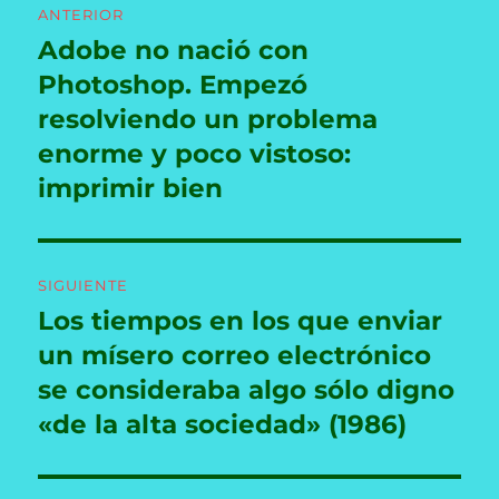
ANTERIOR
de
Adobe no nació con
Entrada
anterior:
Photoshop. Empezó
entradas
resolviendo un problema
enorme y poco vistoso:
imprimir bien
SIGUIENTE
Los tiempos en los que enviar
Entrada
siguiente:
un mísero correo electrónico
se consideraba algo sólo digno
«de la alta sociedad» (1986)