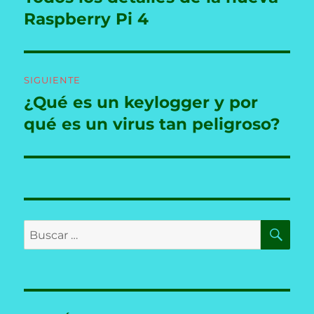
anterior:
Raspberry Pi 4
entradas
SIGUIENTE
¿Qué es un keylogger y por
Entrada
siguiente:
qué es un virus tan peligroso?
BU
Buscar
por: