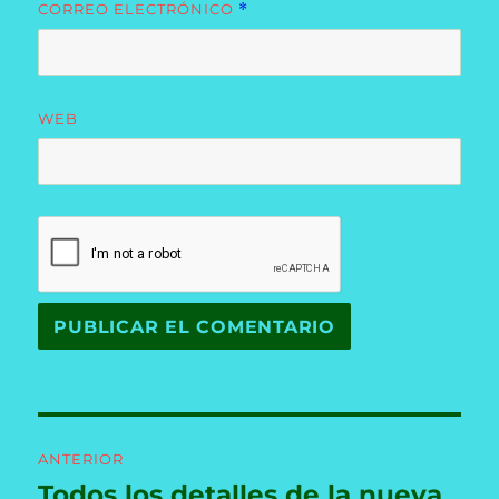
CORREO ELECTRÓNICO
*
WEB
Navegación
ANTERIOR
de
Todos los detalles de la nueva
Entrada