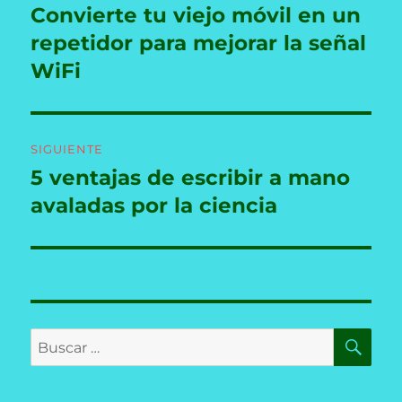
de
Convierte tu viejo móvil en un
Entrada
anterior:
repetidor para mejorar la señal
entradas
WiFi
SIGUIENTE
5 ventajas de escribir a mano
Entrada
siguiente:
avaladas por la ciencia
BU
Buscar
por: