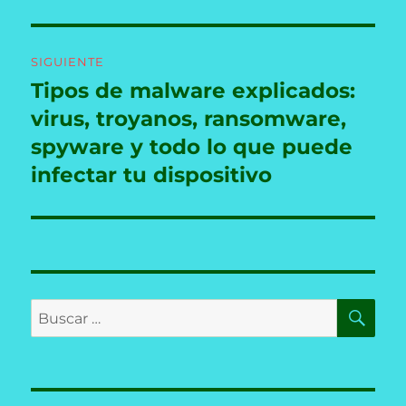
SIGUIENTE
Tipos de malware explicados:
Entrada
siguiente:
virus, troyanos, ransomware,
spyware y todo lo que puede
infectar tu dispositivo
BU
Buscar
por: