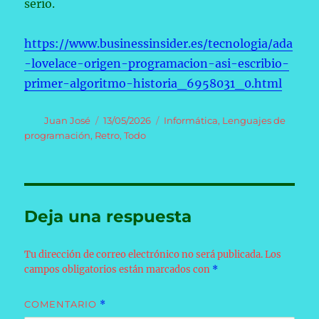
serio.
https://www.businessinsider.es/tecnologia/ada
-lovelace-origen-programacion-asi-escribio-
primer-algoritmo-historia_6958031_0.html
Autor
Publicado
Categorías
Juan José
13/05/2026
Informática
,
Lenguajes de
el
programación
,
Retro
,
Todo
Deja una respuesta
Tu dirección de correo electrónico no será publicada.
Los
campos obligatorios están marcados con
*
COMENTARIO
*