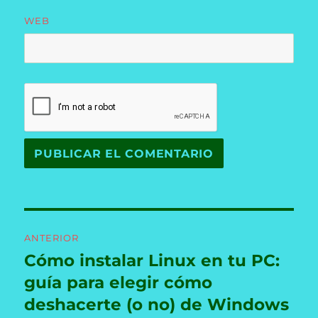
WEB
Navegación
ANTERIOR
de
Cómo instalar Linux en tu PC:
Entrada
anterior:
guía para elegir cómo
entradas
deshacerte (o no) de Windows