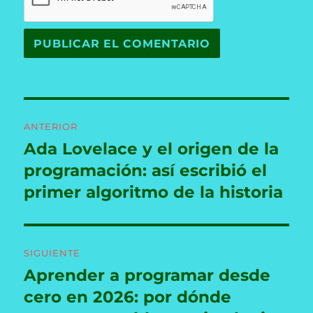
Navegación
ANTERIOR
de
Ada Lovelace y el origen de la
Entrada
anterior:
programación: así escribió el
entradas
primer algoritmo de la historia
SIGUIENTE
Aprender a programar desde
Entrada
siguiente:
cero en 2026: por dónde