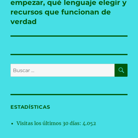
empezar, qué lenguaje elegir y
recursos que funcionan de
verdad
BU
Buscar
por:
ESTADÍSTICAS
Visitas los últimos 30 días:
4.052