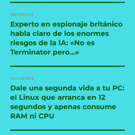
Navegación
ANTERIOR
de
Experto en espionaje británico
Entrada
anterior:
habla claro de los enormes
entradas
riesgos de la IA: «No es
Terminator pero…»
SIGUIENTE
Dale una segunda vida a tu PC:
Entrada
siguiente:
el Linux que arranca en 12
segundos y apenas consume
RAM ni CPU