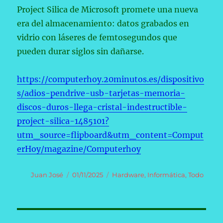
Project Silica de Microsoft promete una nueva
era del almacenamiento: datos grabados en
vidrio con láseres de femtosegundos que
pueden durar siglos sin dañarse.
https://computerhoy.20minutos.es/dispositivo
s/adios-pendrive-usb-tarjetas-memoria-
discos-duros-llega-cristal-indestructible-
project-silica-1485101?
utm_source=flipboard&utm_content=Comput
erHoy/magazine/Computerhoy
Autor
Publicado
Categorías
Juan José
01/11/2025
Hardware
,
Informática
,
Todo
el