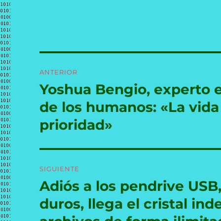
Navegación
ANTERIOR
de
Yoshua Bengio, experto e
Entrada
anterior:
entradas
de los humanos: «La vida
prioridad»
SIGUIENTE
Adiós a los pendrive USB
Entrada
siguiente:
duros, llega el cristal i