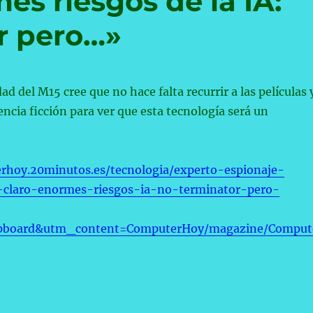
es riesgos de la IA:
r pero…»
dad del M15 cree que no hace falta recurrir a las películas 
encia ficción para ver que esta tecnología será un
rhoy.20minutos.es/tecnologia/experto-espionaje-
a-claro-enormes-riesgos-ia-no-terminator-pero-
ipboard&utm_content=ComputerHoy/magazine/Comput