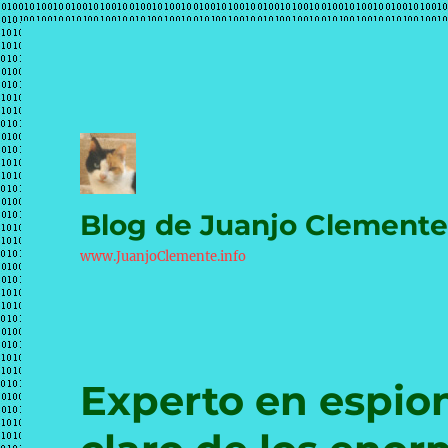
Blog de Juanjo Clement
www.JuanjoClemente.info
Experto en espion