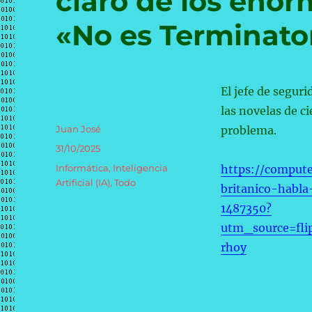
claro de los enorm
«No es Terminato
El jefe de seguri
las novelas de ci
Autor
Juan José
problema.
Publicado
31/10/2025
el
Categorías
Informática
,
Inteligencia
https://compute
Artificial (IA)
,
Todo
britanico-habl
1487350?
utm_source=fl
rhoy