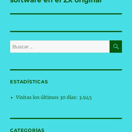
software en el ZX original
BU
Buscar
por:
ESTADÍSTICAS
Visitas los últimos 30 días:
3.945
CATEGORÍAS