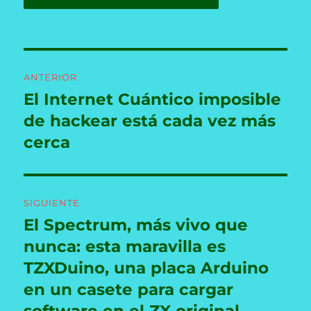
Navegación
ANTERIOR
de
El Internet Cuántico imposible
Entrada
anterior:
de hackear está cada vez más
entradas
cerca
SIGUIENTE
El Spectrum, más vivo que
Entrada
siguiente:
nunca: esta maravilla es
TZXDuino, una placa Arduino
en un casete para cargar