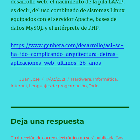
desarrollo web: el nacimiento de la pila LAMP;
es decir, del uso combinado de sistemas Linux
equipados con el servidor Apache, bases de
datos MySQL y el intérprete de PHP.
https://www.genbeta.com/desarrollo/asi-se-
ha-ido-complicando-arquitectura-detras-
aplicaciones-web-ultimos-26-anos
Autor
Publicado
Categorías
Juan José
17/03/2021
Hardware
,
Informática
,
el
Internet
,
Lenguajes de programación
,
Todo
Deja una respuesta
Tu dirección de correo electrónico no será publicada.
Los