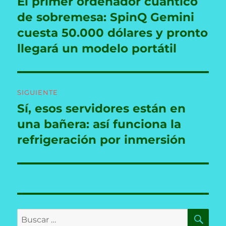
El primer ordenador cuántico
Entrada
anterior:
de sobremesa: SpinQ Gemini
entradas
cuesta 50.000 dólares y pronto
llegará un modelo portátil
SIGUIENTE
Sí, esos servidores están en
Entrada
siguiente:
una bañera: así funciona la
refrigeración por inmersión
BU
Buscar