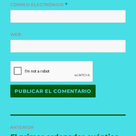
CORREO ELECTRÓNICO
*
WEB
Navegación
ANTERIOR
de