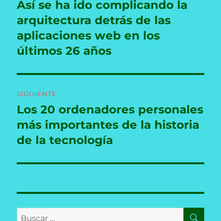
de
Así se ha ido complicando la
Entrada
anterior:
arquitectura detrás de las
entradas
aplicaciones web en los
últimos 26 años
SIGUIENTE
Los 20 ordenadores personales
Entrada
siguiente:
más importantes de la historia
de la tecnología
BU
Buscar